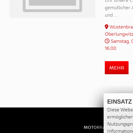
gemütlicher 
und ...
Wüstenbran
Oberlungwit
Samstag, 0
16:00
MEHR
EINSATZ
Diese Webse
ermöglichen
Nutzungspro
MOTORRAD UNGER
Information