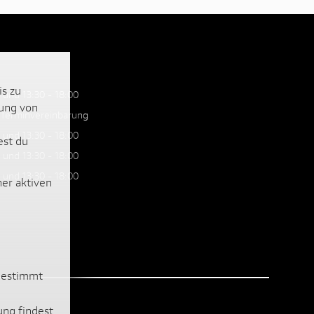
is zu
 und 13:30 - 18:00
lung von
 Terminvereinbarung
 und 13:30 - 18:00
est du
 und 13:30 - 18:00
 und 13:30 - 18:00
ner aktiven
ugestimmt
ung findest