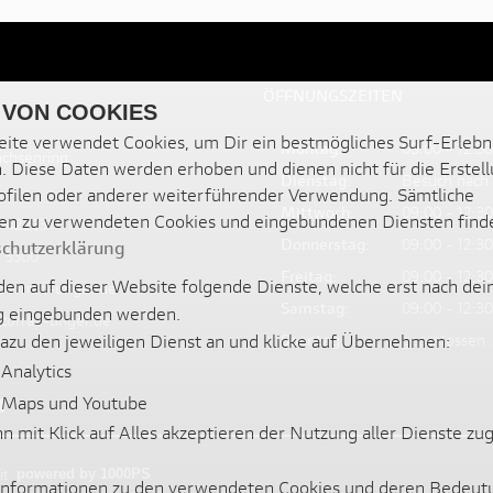
ÖFFNUNGSZEITEN
 VON COOKIES
ite verwendet Cookies, um Dir ein bestmögliches Surf-Erlebn
Montag:
09:00 - 12:30
achsenring
. Diese Daten werden erhoben und dienen nicht für die Erstel
Dienstag:
Besuch nach
filen oder anderer weiterführender Verwendung. Sämtliche
Mittwoch:
09:00 - 12:30
en zu verwendeten Cookies und eingebundenen Diensten find
3 42233
Donnerstag:
09:00 - 12:30
chutzerklärung
3 3300
Freitag:
09:00 - 12:30
en auf dieser Website folgende Dienste, welche erst nach dei
otorrad-unger.de
Samstag:
09:00 - 12:30
 eingebunden werden.
torrad-unger.de
Sonntag:
geschlossen
dazu den jeweiligen Dienst an und klicke auf Übernehmen:
Analytics
 Maps und Youtube
nn mit Klick auf Alles akzeptieren der Nutzung aller Dienste z
it
powered by 1000PS
 Informationen zu den verwendeten Cookies und deren Bedeut