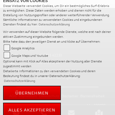
EINSATZ VON COOKIES
Diese Webseite verwendet Cookies, um Dir ein bestmögliches Surf-Erlebnis
zu ermöglichen. Diese Daten werden erhoben und dienen nicht für die
Erstellung von Nutzungsprofilen oder anderer weiterführender Verwendung.
Sämtliche Informationen zu verwendeten Cookies und eingebundenen
Diensten findest du hier:
Datenschutzerklärung
MOTORRAD UNGER
Wir verwenden auf dieser Website folgende Dienste, welche erst nach deiner
Wüstenbrander Straße 15
aktiven Zustimmung eingebunden werden.
09353 Oberlungwitz am Sachsenring
Bitte hake dazu den jeweiligen Dienst an und klicke auf Übernehmen:
Deutschland
Google Analytics
Telefon:
+49 3723 42233
Google Maps und Youtube
Optional kann mit Klick auf Alles akzeptieren der Nutzung aller Dienste
Fax:
+49 3723 3300
zugestimmt werden
Website:
http://motorrad-unger.de
Detailierte Informationen zu den verwendeten Cookies und deren
Bedeutung findest du in unserer Datenschutzerklärung:
E-Mail:
info@motorrad-unger.de
Datenschutzerklärung
ÜBERNEHMEN
AGB
Impressum
Datenschutz
Disclaimer
Barrierefreiheit
powered by 1000PS
ALLES AKZEPTIEREN